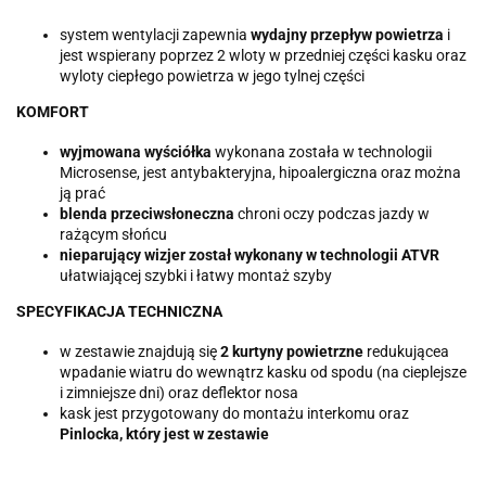
system wentylacji zapewnia
wydajny przepływ powietrza
i
jest wspierany poprzez 2 wloty w przedniej części kasku oraz
wyloty ciepłego powietrza w jego tylnej części
KOMFORT
wyjmowana wyściółka
wykonana została w technologii
Microsense, jest antybakteryjna, hipoalergiczna oraz można
ją prać
blenda przeciwsłoneczna
chroni oczy podczas jazdy w
rażącym słońcu
nieparujący wizjer został wykonany w technologii ATVR
ułatwiającej szybki i łatwy montaż szyby
SPECYFIKACJA TECHNICZNA
w zestawie znajdują się
2 kurtyny powietrzne
redukującea
wpadanie wiatru do wewnątrz kasku od spodu (na cieplejsze
i zimniejsze dni) oraz deflektor nosa
kask jest przygotowany do montażu interkomu oraz
Pinlocka, który jest w zestawie