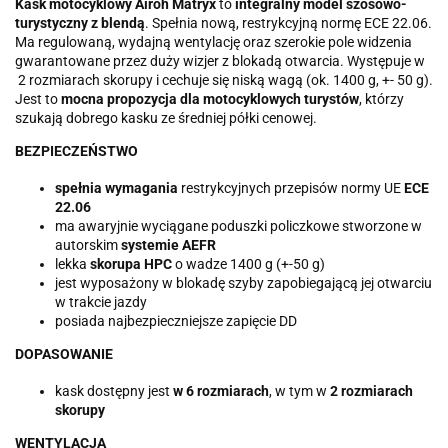
Kask motocyklowy Airoh Matryx
to
integralny model szosowo-
turystyczny
z blendą
. Spełnia nową, restrykcyjną normę ECE 22.06.
Ma regulowaną, wydajną wentylację oraz szerokie pole widzenia
gwarantowane przez duży wizjer z blokadą otwarcia. Występuje w
2 rozmiarach skorupy i cechuje się niską wagą (ok. 1400 g, +- 50 g).
Jest to
mocna propozycja dla motocyklowych turystów
, którzy
szukają dobrego kasku ze średniej półki cenowej.
BEZPIECZEŃSTWO
spełnia wymagania
restrykcyjnych przepisów normy UE
ECE
22.06
ma awaryjnie wyciągane poduszki policzkowe stworzone w
autorskim
systemie AEFR
lekka
skorupa HPC
o wadze 1400 g (+-50 g)
jest wyposażony w blokadę szyby zapobiegającą jej otwarciu
w trakcie jazdy
posiada najbezpieczniejsze zapięcie DD
DOPASOWANIE
kask dostępny jest
w 6 rozmiarach
, w tym w
2 rozmiarach
skorupy
WENTYLACJA