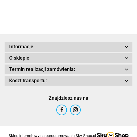
WHITE GLOS
CEMENTGREY
GLOS
GLOSS
Adrenaline
Informacje
O sklepie
AIROH
Termin realizacji zamówienia:
Koszt transportu:
Znajdziesz nas na
Airoh 2016
Sklep internetowy na oprogramowaniu Sky-Shop.pl