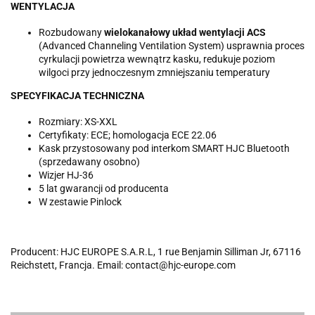
WENTYLACJA
Rozbudowany
wielokanałowy układ wentylacji ACS
(Advanced Channeling Ventilation System) usprawnia proces
cyrkulacji powietrza wewnątrz kasku, redukuje poziom
wilgoci przy jednoczesnym zmniejszaniu temperatury
SPECYFIKACJA TECHNICZNA
Rozmiary: XS-XXL
Certyfikaty: ECE; homologacja ECE 22.06
Kask przystosowany pod interkom SMART HJC Bluetooth
(sprzedawany osobno)
Wizjer HJ-36
5 lat gwarancji od producenta
W zestawie Pinlock
Producent: HJC EUROPE S.A.R.L, 1 rue Benjamin Silliman Jr, 67116
Reichstett, Francja. Email: contact@hjc-europe.com