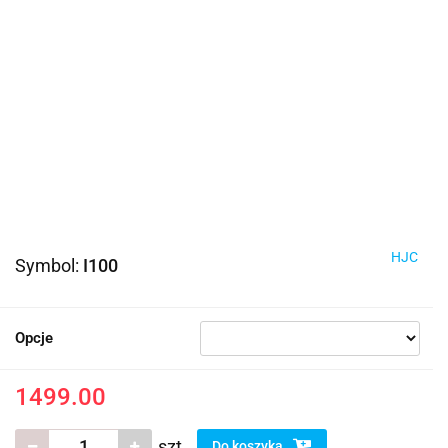
HJC
Symbol:
I100
Opcje
1499.00
szt.
Do koszyka