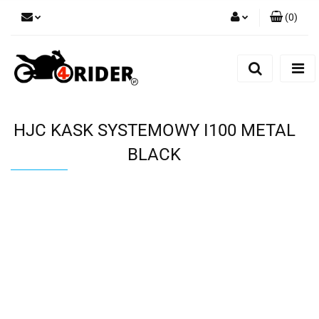
(
0
)
Zaloguj się
Zarejestruj się
Dodaj zgłoszenie
HJC KASK SYSTEMOWY I100 METAL
BLACK