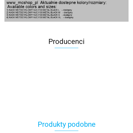
Producenci
100 Procent
Produkty podobne
100%