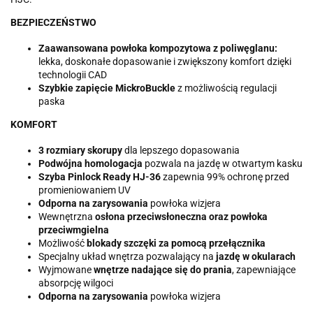
BEZPIECZEŃSTWO
Zaawansowana powłoka kompozytowa z poliwęglanu:
lekka, doskonałe dopasowanie i zwiększony komfort dzięki
technologii CAD
Szybkie zapięcie MickroBuckle
z możliwością regulacji
paska
KOMFORT
3 rozmiary skorupy
dla lepszego dopasowania
Podwójna homologacja
pozwala na jazdę w otwartym kasku
Szyba Pinlock Ready HJ-36
zapewnia 99% ochronę przed
promieniowaniem UV
Odporna na zarysowania
powłoka wizjera
Wewnętrzna
osłona przeciwsłoneczna oraz powłoka
przeciwmgielna
Możliwość
blokady szczęki za pomocą przełącznika
Specjalny układ wnętrza pozwalający na
jazdę w okularach
Wyjmowane
wnętrze nadające się do prania
, zapewniające
absorpcję wilgoci
Odporna na zarysowania
powłoka wizjera