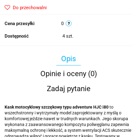
Do przechowalni
Cena przesyłki
0
Dostępność
4
szt.
Opis
Opinie i oceny (0)
Zadaj pytanie
Kask motocyklowy szczękowy typu adventure HJC i80
to
wszechstronny i wytrzymały model zaprojektowany z myślą o
komfortowej jeździe nawet w trudnych warunkach. Jego skorupa
wykonana z zaawansowanego kompozytu poliwęglanu zapewnia
maksymalną ochronę i lekkość, a system wentylacji ACS skutecznie
odprowadza wilgoć i gorące powietrze z kasku. Testowany w