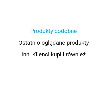
Produkty podobne
100%
Ostatnio oglądane produkty
Inni Klienci kupili również
Accel
AIROH KASK
AIROH KASK
AIROH KASK
AIROH KASK
AIRO
Acerbis