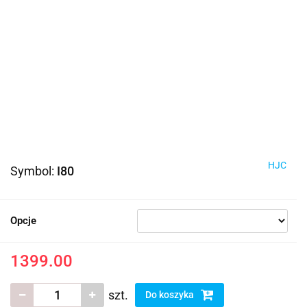
HJC
Symbol:
I80
Opcje
1399.00
szt.
Do koszyka