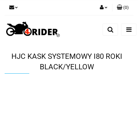
(
0
)
Zaloguj się
Zarejestruj się
Dodaj zgłoszenie
HJC KASK SYSTEMOWY I80 ROKI
BLACK/YELLOW