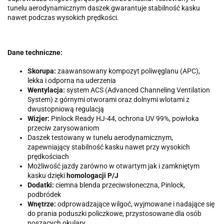
tunelu aerodynamicznym daszek gwarantuje stabilność kasku
nawet podczas wysokich prędkości.
Dane techniczne:
Skorupa:
zaawansowany kompozyt poliwęglanu (APC),
lekka i odporna na uderzenia
Wentylacja:
system ACS (Advanced Channeling Ventilation
System) z górnymi otworami oraz dolnymi wlotami z
dwustopniową regulacją
Wizjer:
Pinlock Ready HJ-44, ochrona UV 99%, powłoka
przeciw zarysowaniom
Daszek testowany w tunelu aerodynamicznym,
zapewniający stabilność kasku nawet przy wysokich
prędkościach
Możliwość jazdy zarówno w otwartym jak i zamkniętym
kasku dzięki
homologacji P/J
Dodatki:
ciemna blenda przeciwsłoneczna, Pinlock,
podbródek
Wnętrze:
odprowadzające wilgoć, wyjmowane i nadające się
do prania poduszki policzkowe, przystosowane dla osób
noszących okulary