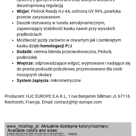
dwustopniową regulacją
Wizjer:
Pinlock Ready HJ-44, ochrona UV 99%, powłoka
przeciw zarysowaniom
Daszek testowany w tunelu aerodynamicznym,
zapewniający stabilność kasku nawet przy wysokich
prędkościach
Możliwość jazdy zarówno w otwartym jak i zamkniętym
kasku dzięki
homologacji P/J
Dodatki:
ciemna blenda przeciwsłoneczna, Pinlock,
podbródek
Wnętrze:
odprowadzające wilgoć, wyjmowane i nadające się
do prania poduszki policzkowe, przystosowane dla osób
noszących okulary
System zapięcia
: mikrometryczne
Producent: HJC EUROPE S.A.R.L, 1 rue Benjamin Silliman Jr, 67116
Reichstett, Francja. Email: contact@hjc-europe.com