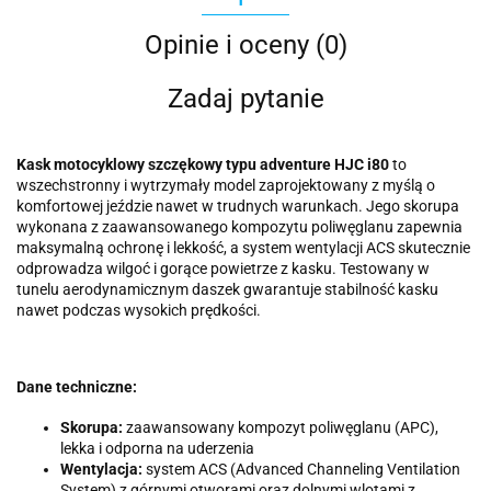
Opinie i oceny (0)
Zadaj pytanie
Kask motocyklowy szczękowy typu adventure HJC i80
to
wszechstronny i wytrzymały model zaprojektowany z myślą o
komfortowej jeździe nawet w trudnych warunkach. Jego skorupa
wykonana z zaawansowanego kompozytu poliwęglanu zapewnia
maksymalną ochronę i lekkość, a system wentylacji ACS skutecznie
odprowadza wilgoć i gorące powietrze z kasku. Testowany w
tunelu aerodynamicznym daszek gwarantuje stabilność kasku
nawet podczas wysokich prędkości.
Dane techniczne:
Skorupa:
zaawansowany kompozyt poliwęglanu (APC),
lekka i odporna na uderzenia
Wentylacja:
system ACS (Advanced Channeling Ventilation
System) z górnymi otworami oraz dolnymi wlotami z