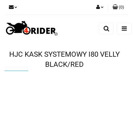
(
0
)
Zaloguj się
Zarejestruj się
Dodaj zgłoszenie
HJC KASK SYSTEMOWY I80 VELLY
BLACK/RED