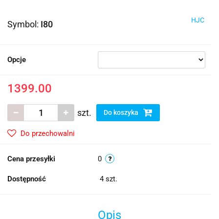
HJC
Symbol:
I80
Opcje
1399.00
szt.
Do koszyka
Do przechowalni
Cena przesyłki
0
Dostępność
4
szt.
Opis