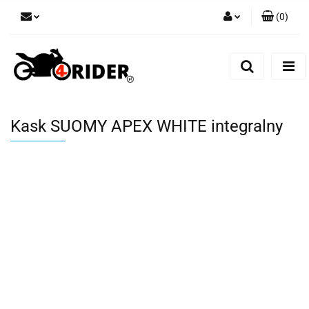
(
0
)
Zaloguj się
Zarejestruj się
Dodaj zgłoszenie
Kask SUOMY APEX WHITE integralny