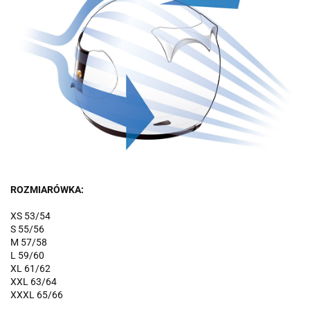
ROZMIARÓWKA:
XS 53/54
S 55/56
M 57/58
L 59/60
XL 61/62
XXL 63/64
XXXL 65/66