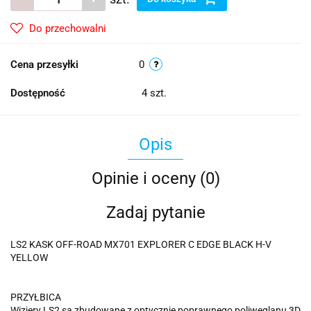
Do przechowalni
Cena przesyłki
0
Dostępność
4
szt.
Opis
Opinie i oceny (0)
Zadaj pytanie
LS2 KASK OFF-ROAD MX701 EXPLORER C EDGE BLACK H-V
YELLOW
PRZYŁBICA
Wizjery LS2 są zbudowane z optycznie poprawnego poliwęglanu 3D