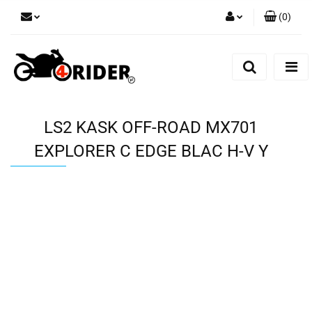
(
0
)
Zaloguj się
Zarejestruj się
Dodaj zgłoszenie
LS2 KASK OFF-ROAD MX701
EXPLORER C EDGE BLAC H-V Y