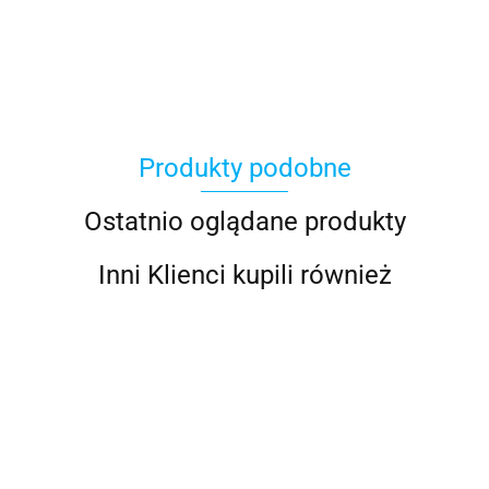
100 Procent
Produkty podobne
100%
Ostatnio oglądane produkty
Inni Klienci kupili również
Accel
FOX
AIROH
AIROH
KASK
FOX KA
AIROH
KASK
KASK
FOX