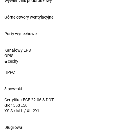
Wywietrznik podbródkowy
Górne otwory wentylacyjne
Porty wydechowe
Kanałowy EPS
OPIS
& cechy
HPFC
3 powłoki
Certyfikat ECE 22.06 & DOT
GR 1550 ±50
XS-S / M-L / XL-2XL
Długi owal