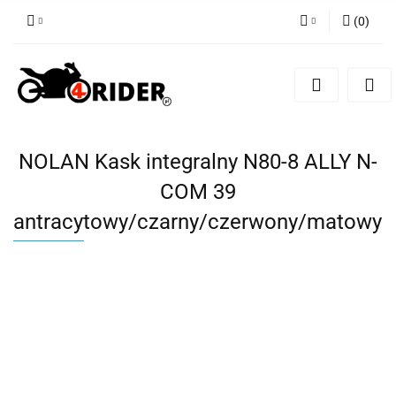
(
0
)
Zaloguj się
Zarejestruj się
Dodaj zgłoszenie
NOLAN Kask integralny N80-8 ALLY N-
COM 39
antracytowy/czarny/czerwony/matowy