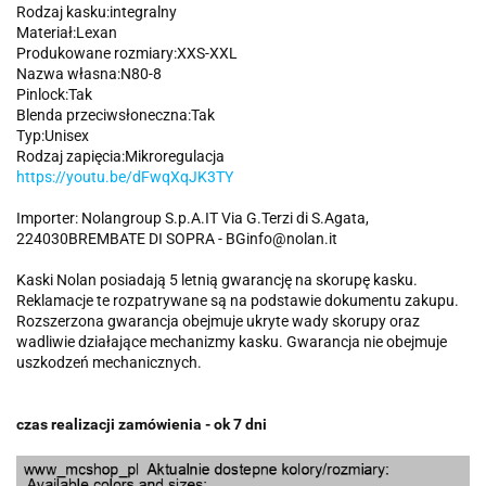
Rodzaj kasku:integralny
Materiał:Lexan
Produkowane rozmiary:XXS-XXL
Nazwa własna:N80-8
Pinlock:Tak
Blenda przeciwsłoneczna:Tak
Typ:Unisex
Rodzaj zapięcia:Mikroregulacja
https://youtu.be/dFwqXqJK3TY
Importer: Nolangroup S.p.A.IT Via G.Terzi di S.Agata,
224030BREMBATE DI SOPRA - BGinfo@nolan.it
Kaski Nolan posiadają 5 letnią gwarancję na skorupę kasku.
Reklamacje te rozpatrywane są na podstawie dokumentu zakupu.
Rozszerzona gwarancja obejmuje ukryte wady skorupy oraz
wadliwie działające mechanizmy kasku. Gwarancja nie obejmuje
uszkodzeń mechanicznych.
czas realizacji zamówienia - ok 7 dni