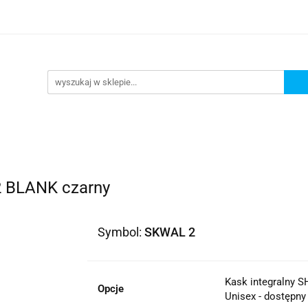
lowe
Bagaż
Buty i odzież
Kaski
Ochran
ony
Dla dzieci
Dla kobiet
Cross i enduro
y i odzież
Kaski
Ochraniacze
Szyby, Gmole, O
ie
2 BLANK czarny
Symbol:
SKWAL 2
Kask integralny 
Opcje
Unisex - dostępny