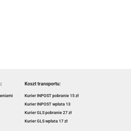
AIROH KASK
H KASK
AIROH KASK
INTEGRALNY
GRALNY
INTEGRALNY
SPARK 2
K 2 DART
SPARK 2 SHADOW
999.00
0
SHADOW RED
OW GLOSS
999.00
949.05
5
YELLOW GLOSS
949.05
GLOSS
:
Koszt transportu:
ieniami
Kurier INPOST pobranie 15 zł
Kurier INPOST wpłata 13
Kurier GLS pobranie 27 zł
Kurier GLS wpłata 17 zł