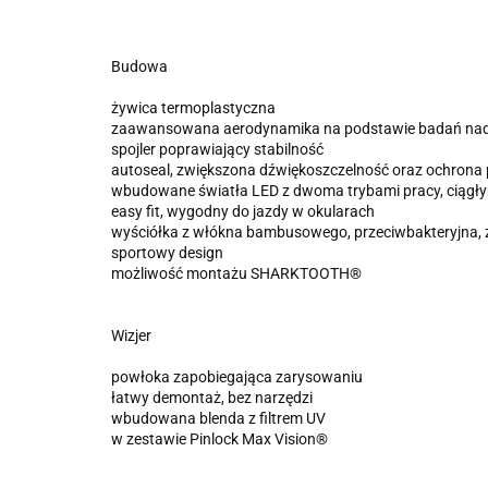
Budowa
żywica termoplastyczna
zaawansowana aerodynamika na podstawie badań na
spojler poprawiający stabilność
autoseal, zwiększona dźwiękoszczelność oraz ochrona p
wbudowane światła LED z dwoma trybami pracy, ciągł
easy fit, wygodny do jazdy w okularach
wyściółka z włókna bambusowego, przeciwbakteryjna, z
sportowy design
możliwość montażu SHARKTOOTH®
Wizjer
powłoka zapobiegająca zarysowaniu
łatwy demontaż, bez narzędzi
wbudowana blenda z filtrem UV
w zestawie Pinlock Max Vision®