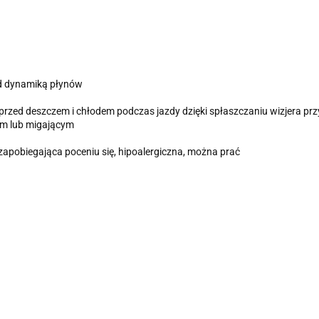
d dynamiką płynów
rzed deszczem i chłodem podczas jazdy dzięki spłaszczaniu wizjera pr
ym lub migającym
apobiegająca poceniu się, hipoalergiczna, można prać