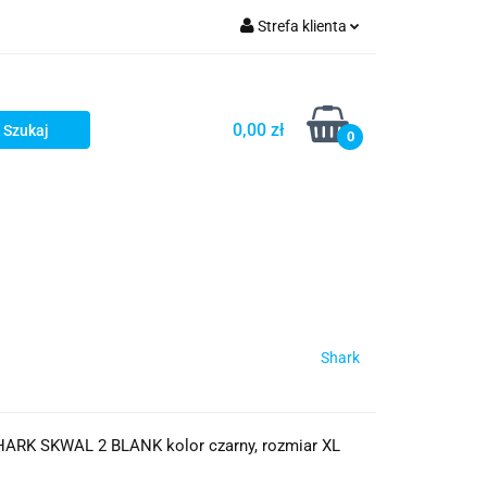
Strefa klienta
iacze
Zaloguj się
Rowerowe
Zarejestruj się
0,00 zł
0
Dodaj zgłoszenie
słony
Dla dzieci
Dla kobiet
Shark
SHARK SKWAL 2 BLANK kolor czarny, rozmiar XL