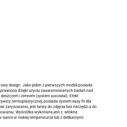
owy design. Jako jeden z pierwszych modeli posiada
poprawiona dzięki użyciu zaawansowanych badań nad
 deszczem i zimnem (system autoseal). Efekt
ywicy termoplastycznej, posiada system easy fit dla
w zarysowaniu, jest łatwy do zdjęcia bez narzędzi a do
ysowaniu. Wyściółka wykonana jest z włókna
 siatce w niskiej temperaturze lub z delikatnymi