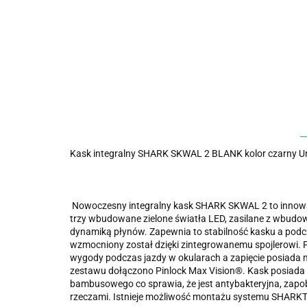
Kask integralny SHARK SKWAL 2 BLANK kolor czarny U
Nowoczesny integralny kask SHARK SKWAL 2 to innowac
trzy wbudowane zielone światła LED, zasilane z wbu
dynamiką płynów. Zapewnia to stabilność kasku a podcz
wzmocniony został dzięki zintegrowanemu spojlerowi. P
wygody podczas jazdy w okularach a zapięcie posiada mi
zestawu dołączono Pinlock Max Vision®. Kask posiada 
bambusowego co sprawia, że jest antybakteryjna, zapobie
rzeczami. Istnieje możliwość montażu systemu SHAR