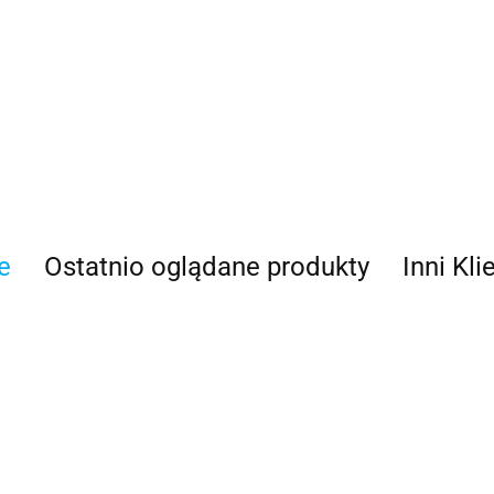
100 Procent
e
Ostatnio oglądane produkty
Inni Kli
100%
Accel