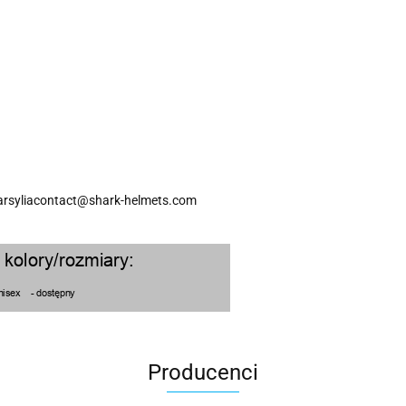
arsyliacontact@shark-helmets.com
Producenci