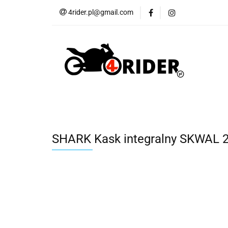
4rider.pl@gmail.com
Akcesoria motocyk
Szyby, Gmole, Osł
Wszystkie
Akcesoria motocyklowe
Bagaż
But
Cross i enduro
Rowerowe
Wszystk
SHARK Kask integralny SKWAL 