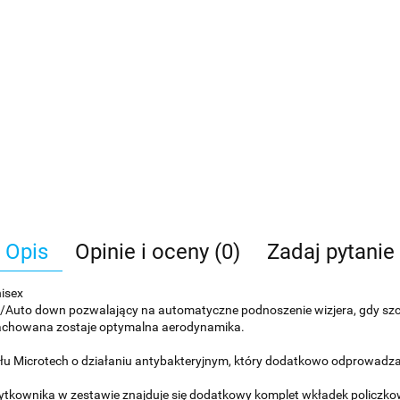
Opis
Opinie i oceny (0)
Zadaj pytanie
isex
Auto down pozwalający na automatyczne podnoszenie wizjera, gdy szc
 zachowana zostaje optymalna aerodynamika.
ału Microtech o działaniu antybakteryjnym, który dodatkowo odprowadza
ytkownika w zestawie znajduje się dodatkowy komplet wkładek policzko