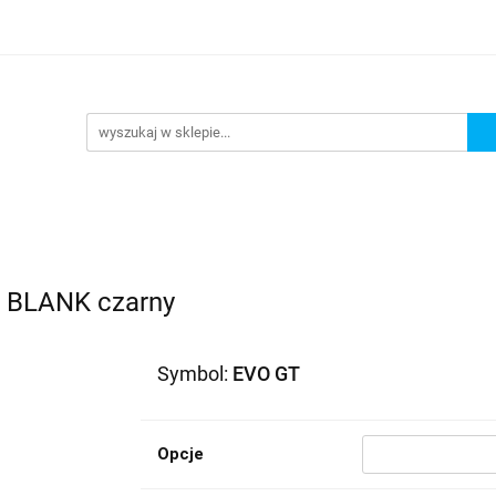
lowe
Bagaż
Buty i odzież
Kaski
Ochrania
ony
Dla dzieci
Dla kobiet
Cross i enduro
R
 i odzież
Kaski
Ochraniacze
Szyby, Gmole, Osł
e
 BLANK czarny
Symbol:
EVO GT
Opcje