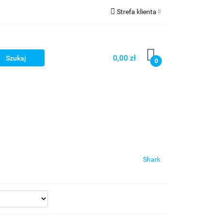
Strefa klienta
cze
Zaloguj się
owerowe
Zarejestruj się
0,00 zł
0
Dodaj zgłoszenie
ony
Dla dzieci
Dla kobiet
Shark