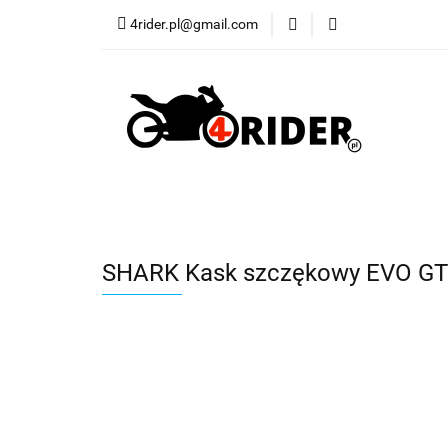
4rider.pl@gmail.com
Akcesoria motocyk
Szyby, Gmole, Osł
Wszystkie
Akcesoria motocyklowe
Bagaż
Buty
Cross i enduro
Rowerowe
Wszystki
SHARK Kask szczękowy EVO GT