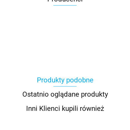
100 Procent
Produkty podobne
100%
Ostatnio oglądane produkty
Inni Klienci kupili również
Accel