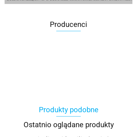
Producenci
100 Procent
Produkty podobne
100%
Ostatnio oglądane produkty