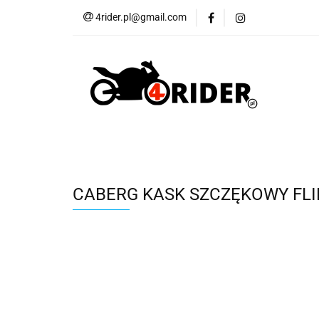
4rider.pl@gmail.com
Akcesoria motocyk
Szyby, Gmole, Osł
Wszystkie
Akcesoria motocyklowe
Bagaż
But
Cross i enduro
Rowerowe
Wszystk
CABERG KASK SZCZĘKOWY FLI