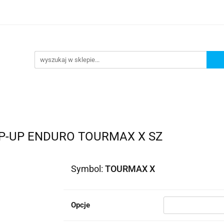
lowe
Bagaż
Buty i odzież
Kaski
Ochran
ony
Dla dzieci
Dla kobiet
Cross i enduro
y i odzież
Kaski
Ochraniacze
Szyby, Gmole, O
ie
P-UP ENDURO TOURMAX X SZ
Symbol:
TOURMAX X
Opcje