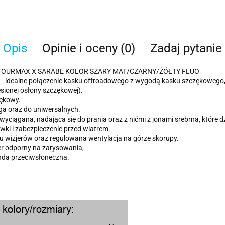
Opis
Opinie i oceny (0)
Zadaj pytanie
TOURMAX X SARABE KOLOR SZARY MAT/CZARNY/ŻÓŁTY FLUO
 - idealne połączenie kasku offroadowego z wygodą kasku szczękowego
sionej osłony szczękowej).
zękowy.
ga oraz do uniwersalnych.
yciągana, nadająca się do prania oraz z nićmi z jonami srebrna, które dz
i i zabezpieczenie przed wiatrem.
u wizjerów oraz regulowana wentylacja na górze skorupy.
jer odporny na zarysowania,
nda przeciwsłoneczna.