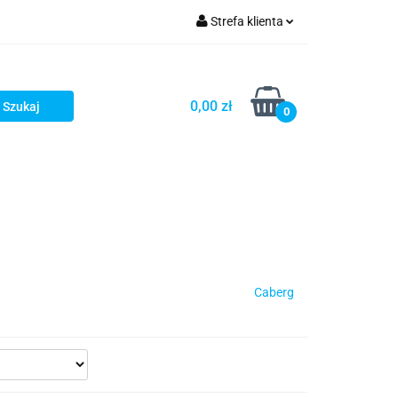
Strefa klienta
iacze
Zaloguj się
Rowerowe
Zarejestruj się
0,00 zł
0
Dodaj zgłoszenie
słony
Dla dzieci
Dla kobiet
Caberg