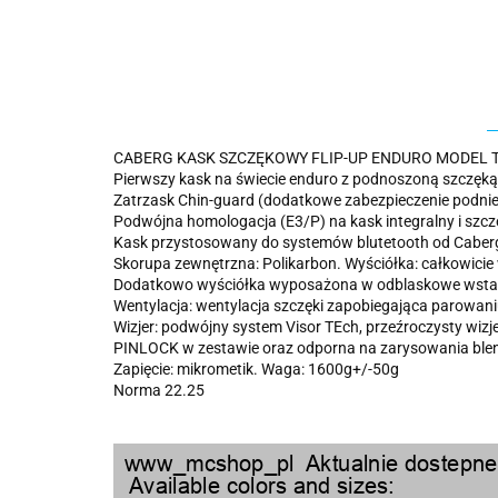
CABERG KASK SZCZĘKOWY FLIP-UP ENDURO MODEL 
Pierwszy kask na świecie enduro z podnoszoną szczęką
Zatrzask Chin-guard (dodatkowe zabezpieczenie podnie
Podwójna homologacja (E3/P) na kask integralny i szc
Kask przystosowany do systemów blutetooth od Caber
Skorupa zewnętrzna: Polikarbon. Wyściółka: całkowicie w
Dodatkowo wyściółka wyposażona w odblaskowe wstawk
Wentylacja: wentylacja szczęki zapobiegająca parowani
Wizjer: podwójny system Visor TEch, przeźroczysty wiz
PINLOCK w zestawie oraz odporna na zarysowania ble
Zapięcie: mikrometik. Waga: 1600g+/-50g
Norma 22.25