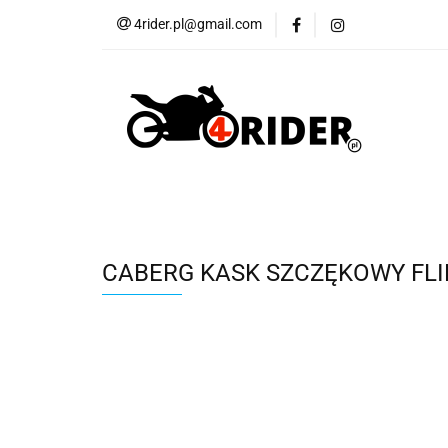
4rider.pl@gmail.com
Akcesoria motocyk
Szyby, Gmole, Osł
Wszystkie
Akcesoria motocyklowe
Bagaż
But
Cross i enduro
Rowerowe
Wszystk
CABERG KASK SZCZĘKOWY FLIP