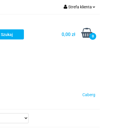
Strefa klienta
iacze
Zaloguj się
Rowerowe
Zarejestruj się
0,00 zł
0
Dodaj zgłoszenie
słony
Dla dzieci
Dla kobiet
Caberg