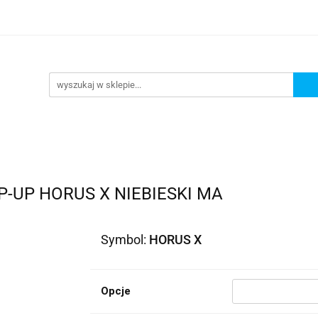
lowe
Bagaż
Buty i odzież
Kaski
Ochran
ony
Dla dzieci
Dla kobiet
Cross i enduro
y i odzież
Kaski
Ochraniacze
Szyby, Gmole, O
ie
-UP HORUS X NIEBIESKI MA
Symbol:
HORUS X
Opcje