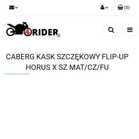
(
0
)
Zaloguj się
Zarejestruj się
Dodaj zgłoszenie
CABERG KASK SZCZĘKOWY FLIP-UP
HORUS X SZ MAT/CZ/FU