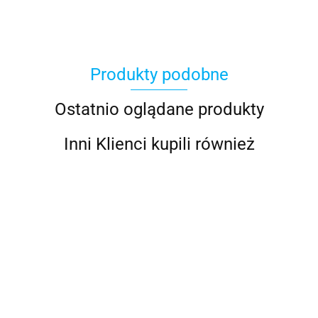
Produkty podobne
100%
Ostatnio oglądane produkty
Inni Klienci kupili również
Accel
AIROH KASK
AIROH KASK
AIROH KASK
AIROH KASK
AIRO
Acerbis
SYSTEMOWY
SYSTEMOWY
SYSTEMOWY
SYSTEMOWY
SYS