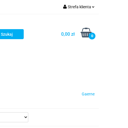
Strefa klienta
iacze
Zaloguj się
Rowerowe
Zarejestruj się
0,00 zł
0
Dodaj zgłoszenie
słony
Dla dzieci
Dla kobiet
Gaerne