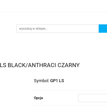
lowe
Bagaż
Buty i odzież
Kaski
Ochran
ony
Dla dzieci
Dla kobiet
Cross i enduro
y i odzież
Kaski
Ochraniacze
Szyby, Gmole, O
ie
 LS BLACK/ANTHRACI CZARNY
Symbol:
GP1 LS
Opcje