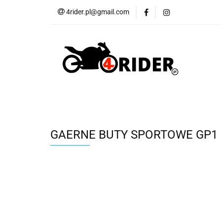
4rider.pl@gmail.com
Akcesoria motocyk
Szyby, Gmole, Osł
Wszystkie
Akcesoria motocyklowe
Bagaż
But
Cross i enduro
Rowerowe
Wszystk
GAERNE BUTY SPORTOWE GP1