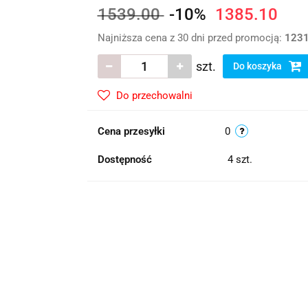
1539.00
-10%
1385.10
Najniższa cena z 30 dni przed promocją:
1231
szt.
Do koszyka
Do przechowalni
Cena przesyłki
0
Dostępność
4
szt.