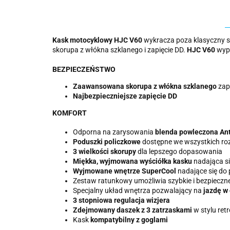
Kask motocyklowy HJC V60
wykracza poza klasyczny s
skorupa z włókna szklanego i zapięcie DD.
HJC V60
wyp
BEZPIECZEŃSTWO
Zaawansowana skorupa z włókna szklanego
zape
Najbezpieczniejsze zapięcie DD
KOMFORT
Odporna na zarysowania
blenda powleczona Ant
Poduszki policzkowe
dostępne we wszystkich ro
3 wielkości skorupy
dla lepszego dopasowania
Miękka, wyjmowana wyściółka kasku
nadająca si
Wyjmowane wnętrze SuperCool
nadające się do 
Zestaw ratunkowy umożliwia szybkie i bezpieczn
Specjalny układ wnętrza pozwalający na
jazdę w
3 stopniowa regulacja wizjera
Zdejmowany daszek z 3 zatrzaskami
w stylu ret
Kask
kompatybilny z goglami