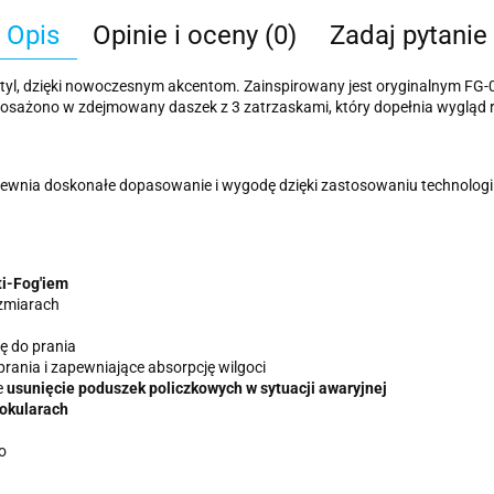
Opis
Opinie i oceny (0)
Zadaj pytanie
tyl, dzięki nowoczesnym akcentom. Zainspirowany jest oryginalnym FG
osażono w zdejmowany daszek z 3 zatrzaskami, który dopełnia wygląd r
wnia doskonałe dopasowanie i wygodę dzięki zastosowaniu technologii C
i-Fog'iem
zmiarach
ę do prania
prania i zapewniające absorpcję wilgoci
e
usunięcie poduszek policzkowych w sytuacji awaryjnej
 okularach
ro