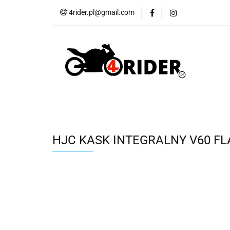
4rider.pl@gmail.com
Akcesoria motocyk
Szyby, Gmole, Osł
Wszystkie
Akcesoria motocyklowe
Bagaż
But
Cross i enduro
Rowerowe
Wszystk
HJC KASK INTEGRALNY V60 F