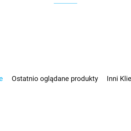
100 Procent
e
Ostatnio oglądane produkty
Inni Kli
100%
Accel