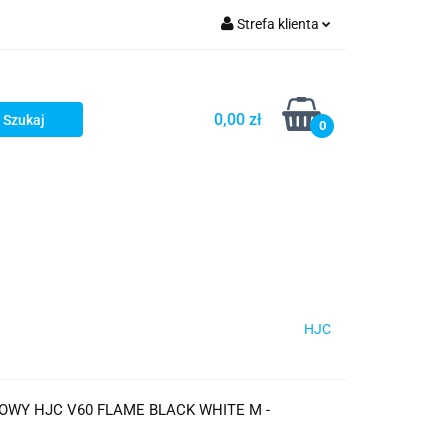
Strefa klienta
iacze
Zaloguj się
Rowerowe
Zarejestruj się
0,00 zł
0
Dodaj zgłoszenie
słony
Dla dzieci
Dla kobiet
HJC
WY HJC V60 FLAME BLACK WHITE M -