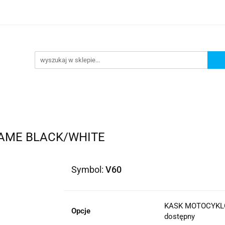
lowe
Bagaż
Buty i odzież
Kaski
Ochran
ony
Dla dzieci
Dla kobiet
Cross i enduro
y i odzież
Kaski
Ochraniacze
Szyby, Gmole, O
ie
LAME BLACK/WHITE
Symbol:
V60
KASK MOTOCYKLO
Opcje
dostępny