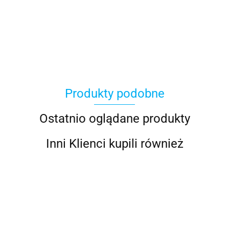
100 Procent
Produkty podobne
100%
Ostatnio oglądane produkty
Inni Klienci kupili również
Accel