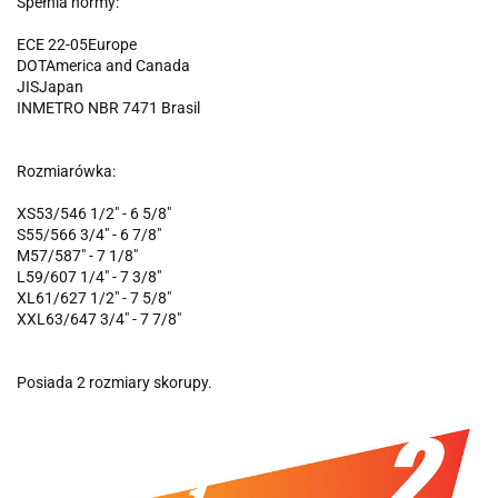
Spełnia normy:
ECE 22-05
Europe
DOT
America and Canada
JIS
Japan
INMETRO NBR 7471
Brasil
Rozmiarówka:
XS
53/54
6 1/2" - 6 5/8"
S
55/56
6 3/4" - 6 7/8"
M
57/58
7" - 7 1/8"
L
59/60
7 1/4" - 7 3/8"
XL
61/62
7 1/2" - 7 5/8"
XXL
63/64
7 3/4" - 7 7/8"
Posiada 2 rozmiary skorupy.