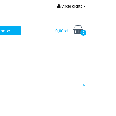
Strefa klienta
iacze
Zaloguj się
Rowerowe
Zarejestruj się
0,00 zł
0
Dodaj zgłoszenie
słony
Dla dzieci
Dla kobiet
LS2