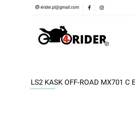
4rider.pl@gmail.com
Akcesoria motocyk
Szyby, Gmole, Osł
Wszystkie
Akcesoria motocyklowe
Bagaż
But
Cross i enduro
Rowerowe
Wszystk
LS2 KASK OFF-ROAD MX701 C 