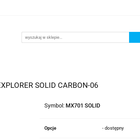
lowe
Bagaż
Buty i odzież
Kaski
Ochran
ony
Dla dzieci
Dla kobiet
Cross i enduro
y i odzież
Kaski
Ochraniacze
Szyby, Gmole, O
ie
EXPLORER SOLID CARBON-06
Symbol:
MX701 SOLID
Opcje
- dostępny