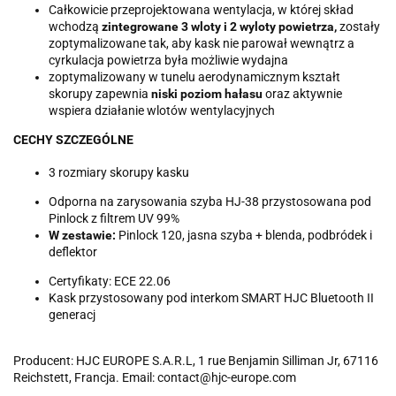
Całkowicie przeprojektowana wentylacja, w której skład
wchodzą
zintegrowane 3 wloty i 2 wyloty powietrza,
zostały
zoptymalizowane tak, aby kask nie parował wewnątrz a
cyrkulacja powietrza była możliwie wydajna
zoptymalizowany w tunelu aerodynamicznym kształt
skorupy zapewnia
niski poziom hałasu
oraz aktywnie
wspiera działanie wlotów wentylacyjnych
CECHY SZCZEGÓLNE
3 rozmiary skorupy kasku
Odporna na zarysowania szyba HJ-38 przystosowana pod
Pinlock z filtrem UV 99%
W zestawie:
Pinlock 120, jasna szyba + blenda, podbródek i
deflektor
Certyfikaty: ECE 22.06
Kask przystosowany pod interkom SMART HJC Bluetooth II
generacj
Producent: HJC EUROPE S.A.R.L, 1 rue Benjamin Silliman Jr, 67116
Reichstett, Francja. Email: contact@hjc-europe.com