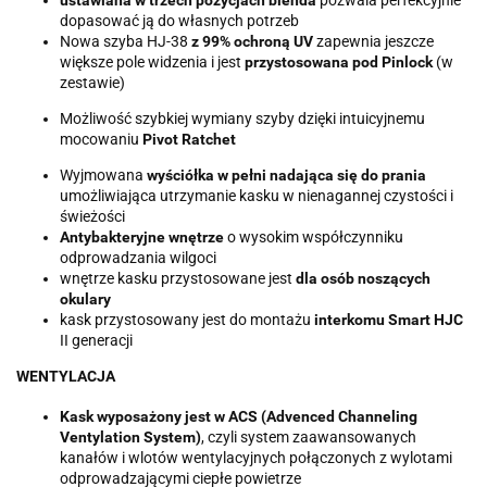
ustawiana w trzech pozycjach blenda
pozwala perfekcyjnie
dopasować ją do własnych potrzeb
Nowa szyba HJ-38
z 99% ochroną UV
zapewnia jeszcze
większe pole widzenia i jest
przystosowana pod Pinlock
(w
zestawie)
Możliwość szybkiej wymiany szyby dzięki intuicyjnemu
mocowaniu
Pivot Ratchet
Wyjmowana
wyściółka w pełni nadająca się do prania
umożliwiająca utrzymanie kasku w nienagannej czystości i
świeżości
Antybakteryjne wnętrze
o wysokim współczynniku
odprowadzania wilgoci
wnętrze kasku przystosowane jest
dla osób noszących
okulary
kask przystosowany jest do montażu
interkomu Smart HJC
II generacji
WENTYLACJA
Kask wyposażony jest w ACS (Advenced Channeling
Ventylation System)
, czyli system zaawansowanych
kanałów i wlotów wentylacyjnych połączonych z wylotami
odprowadzającymi ciepłe powietrze