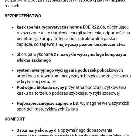
się zarówno podczas szybkiej turystyki szosowej jak i w miejskich
realiach.
BEZPIECZEŃSTWO
kask spełnia rygorystyczną normę ECE R22.06
, obejmującą
rozszerzone testy tłumienia energii uderzenia, odporności na
penetrację skorupy i integralność strukturalną paska i
zapięcia, co zapewnia
najwyższy poziom bezpieczeństwa
Skorupa wykonana z
niezwykle wytrzymałego kompozytu
włókna szklanego
system awaryjnego wyciągania poduszek policzkowych
umożliwia ratownikom medycznym bezpieczne zdjęcie kasku
w krytycznej sytuacji
Podwójna blokada szyby
przydatna podczas użytkowania
kasku na torze lub podczas szybkiej turystyki szosowej
Najbezpieczniejsze zapięcie DD
, wymagane we wszystkich
sportach motocyklowych świata
KOMFORT
3 rozmiary skorupy
dla optymalnego dopasowania