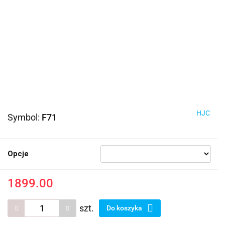
HJC
Symbol:
F71
Opcje
1899.00
szt.
Do koszyka