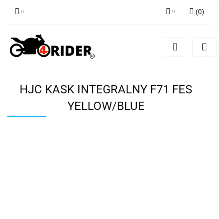
(
0
)
Zaloguj się
Zarejestruj się
Dodaj zgłoszenie
HJC KASK INTEGRALNY F71 FES
YELLOW/BLUE